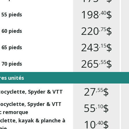
198
$
,40
 55 pieds
220
$
,75
 60 pieds
243
$
,15
 65 pieds
265
$
,55
 70 pieds
res unités
27
$
,55
ocyclette, Spyder & VTT
ocyclette, Spyder & VTT
55
$
,10
c remorque
clette, kayak & planche à
10
$
,40
aie