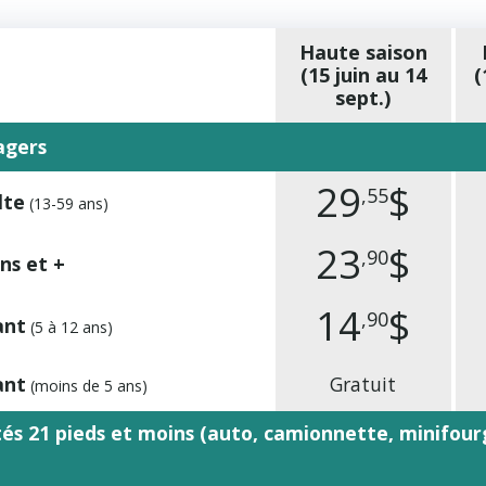
Haute saison
(15 juin au 14
(
sept.)
agers
29
$
,55
lte
(13-59 ans)
23
$
,90
ns et +
14
$
,90
ant
(5 à 12 ans)
ant
Gratuit
(moins de 5 ans)
tés 21 pieds et moins
(auto, camionnette, minifou