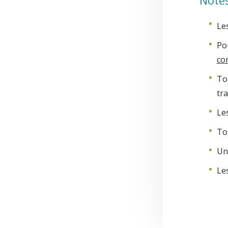
Notes
Les
Po
co
To
tr
Les
Tou
Un
Le