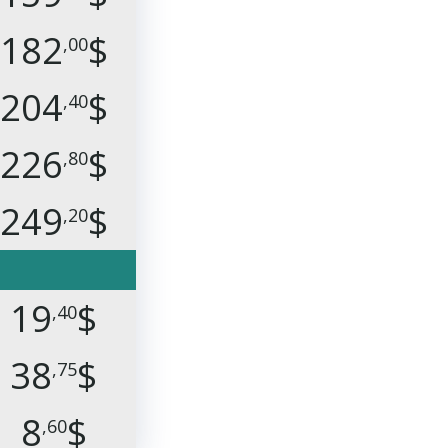
182
$
,00
204
$
,40
226
$
,80
249
$
,20
19
$
,40
38
$
,75
8
$
,60