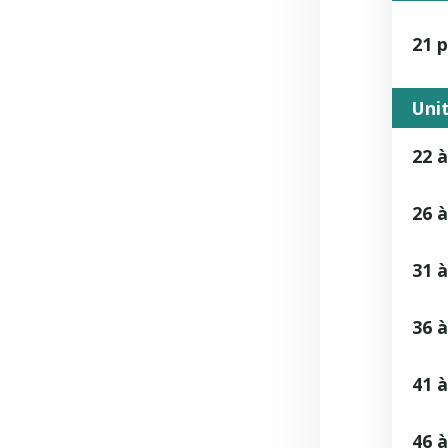
21 
Unit
22 à
26 à
31 à
36 à
41 à
46 à