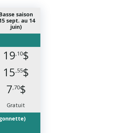
Basse saison
15 sept. au 14
juin)
19
$
,10
15
$
,55
7
$
,70
Gratuit
rgonnette)