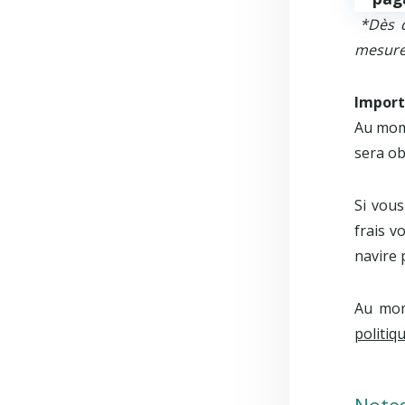
*Dès qu
mesure 
Import
Au mome
sera ob
Si vous
frais v
navire 
Au mom
politiq