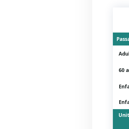
Pass
Adu
60 a
Enf
Enf
Uni