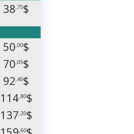
38
$
,75
50
$
,00
70
$
,05
92
$
,40
114
$
,80
137
$
,20
159
$
,60