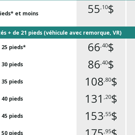
55
$
,10
pieds* et moins
és + de 21 pieds (véhicule avec remorque, VR)
66
$
,40
 25 pieds*
86
$
,40
 30 pieds
108
$
,80
 35 pieds
131
$
,20
 40 pieds
153
$
,55
 45 pieds
175
$
,95
 50 pieds