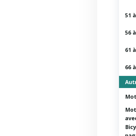
51 à
56 à
61 à
66 à
Aut
Mot
Mot
ave
Bicy
pag