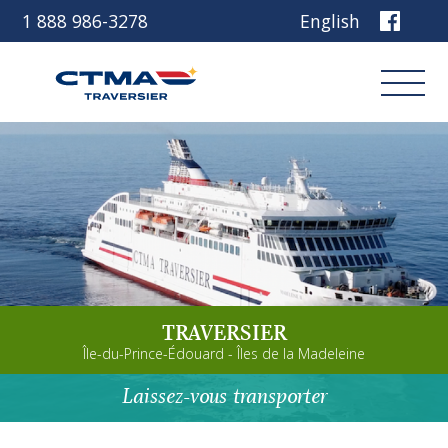
1 888 986-3278
English
Connexion
Réservez
Découvrez notre navire
TRAVERSIER
Planifiez votre voyage
Île-du-Prince-Édouard - Îles de la Madeleine
Avant de partir
Laissez-vous transporter