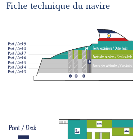
Autres services
Fiche technique du navire
À propos
Carrières
Médias
Infolettre
Nous joindre