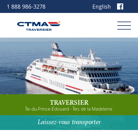
1 888 986-3278
English
Connexion
Réservez
Découvrez notre navire
TRAVERSIER
Planifiez votre voyage
Île-du-Prince-Édouard - Îles de la Madeleine
Avant de partir
Laissez-vous transporter