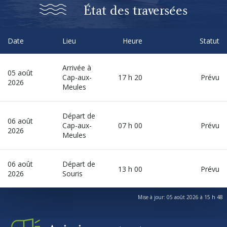
Autres services
État des traversées
À propos
Date
Lieu
Heure
Statut
Arrivée à
Carrières
05 août
Cap-aux-
17 h 20
Prévu
2026
Meules
Médias
Départ de
06 août
Cap-aux-
07 h 00
Prévu
2026
Infolettre
Meules
06 août
Départ de
Nous joindre
13 h 00
Prévu
2026
Souris
Mise à jour: 05 août 2026 à 15 h 48