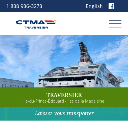
1 888 986-3278
English
Connexion
Réservez
Découvrez notre navire
TRAVERSIER
Planifiez votre voyage
Île-du-Prince-Édouard - Îles de la Madeleine
Avant de partir
Laissez-vous transporter