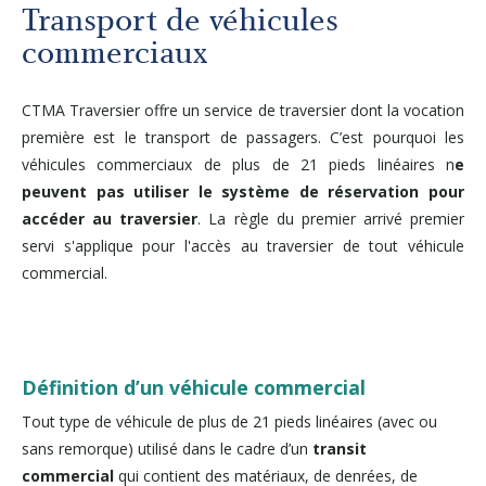
Autres services
Transport de véhicules
commerciaux
À propos
CTMA Traversier offre un service de traversier dont la vocation
première est le transport de passagers. C’est pourquoi les
Carrières
véhicules commerciaux de plus de 21 pieds linéaires n
e
peuvent pas utiliser le système de réservation pour
Médias
accéder au traversier
. La règle du premier arrivé premier
servi s'applique pour l'accès au traversier de tout véhicule
commercial.
Infolettre
Nous joindre
Définition d’un véhicule commercial
Tout type de véhicule de plus de 21 pieds linéaires (avec ou
sans remorque) utilisé dans le cadre d’un
transit
commercial
qui contient des matériaux, de denrées, de