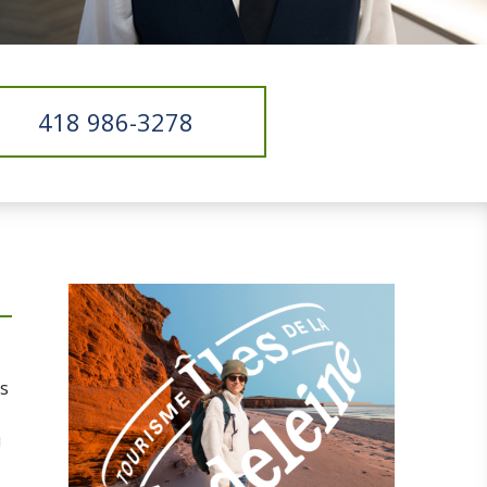
418 986-3278
s
u