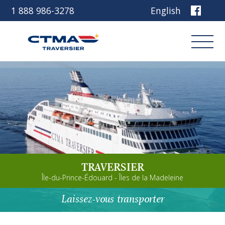
1 888 986-3278
English
Connexion
Réservez
Découvrez notre navire
TRAVERSIER
Planifiez votre voyage
Île-du-Prince-Édouard - Îles de la Madeleine
Avant de partir
Laissez-vous transporter