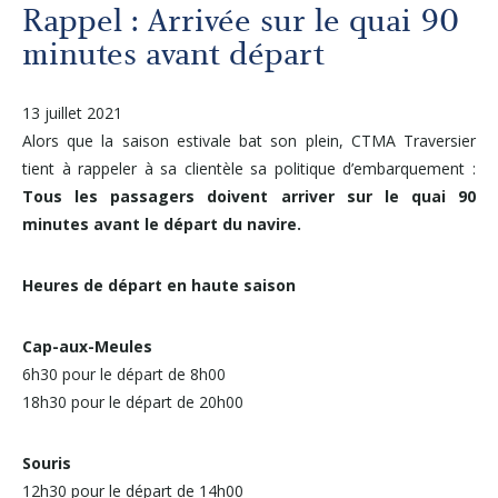
Autres services
Rappel : Arrivée sur le quai 90
minutes avant départ
À propos
13 juillet 2021
Alors que la saison estivale bat son plein, CTMA Traversier
Carrières
tient à rappeler à sa clientèle sa politique d’embarquement :
Tous les passagers doivent arriver sur le quai 90
Médias
minutes avant le départ du navire.
Heures de départ en haute saison
Infolettre
Cap-aux-Meules
Nous joindre
6h30 pour le départ de 8h00
18h30 pour le départ de 20h00
Souris
12h30 pour le départ de 14h00