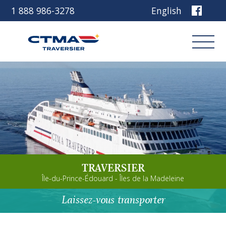
1 888 986-3278
English
Connexion
Réservez
Découvrez notre navire
TRAVERSIER
Planifiez votre voyage
Île-du-Prince-Édouard - Îles de la Madeleine
Avant de partir
Laissez-vous transporter